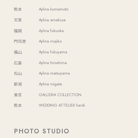
熊本
Aylina kumamoto
天草
Aylina amakusa
福岡
Aylina fukuoka
門司港
Aylina mojiko
福山
Aylina fukuyama
広島
Aylina hiroshima
松山
Aylina matsuyama
新潟
Aylina niigata
東京
GALLERIA COLLECTION
熊本
WEDDING ATTELIER hardi
PHOTO STUDIO