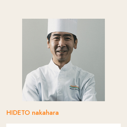
がっていけるような1日にしたい。
アルバイトのスタッフにも慕われるお兄さん的存
在で、結婚式当日にスタッフ全員が新郎新婦様の
想いを汲み取りおもてなしができるための発信源
となる中心的存在。
HIDETO nakahara