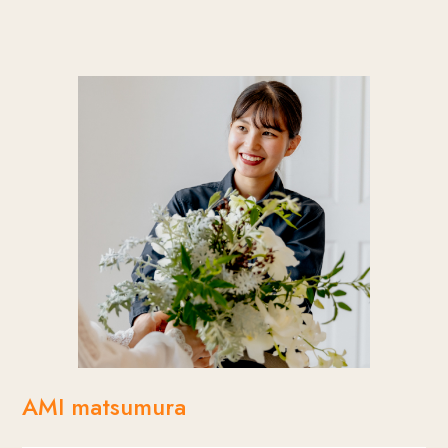
「おふたりらしさ」で溢れる結婚式のお手伝いが
新郎新婦様との打ち合わせでは、誰よりも楽しそ
できるよう、日々たくさんの刺激を受けながら励
うで、ついたくさん話したくなるような聞き上手
んでいます。
な一面もある。
AMI matsumura