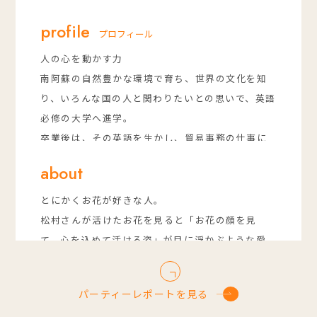
profile
プロフィール
人の心を動かす力
南阿蘇の自然豊かな環境で育ち、世界の文化を知
り、いろんな国の人と関わりたいとの思いで、英語
必修の大学へ進学。
卒業後は、その英語を生かし、貿易事務の仕事に
就く。社会人になり日々に追われる中、休日のリ
about
フレッシュはお花屋さん巡り。
日常生活やお祝いの席に欠かせないお花が、人に
とにかくお花が好きな人。
感動や癒しを与える力を体感し、お花に携わる仕
松村さんが活けたお花を見ると「お花の顔を見
事がしたいという思いからマリーゴールドへ入
て、心を込めて活ける姿」が目に浮かぶような愛
社。
情深い人。 些細な一言からヒントを得て、細部ま
新郎新婦にとって大切な人が集う日を、お花で彩
でおふたりらしさを行き渡らせてくれるような存
パーティーレポートを見る
ることがとても幸せに感じる。
在。お客様のもとに届くまで、お花のことを考え
お花選びから当日の飾り付け方まで、新郎新婦様