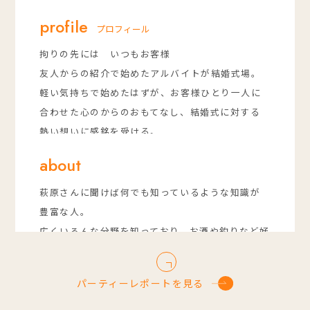
profile
プロフィール
拘りの先には いつもお客様
友人からの紹介で始めたアルバイトが結婚式場。
軽い気持ちで始めたはずが、お客様ひとり一人に
合わせた心のからのおもてなし、結婚式に対する
熱い想いに感銘を受ける。
その中で、結婚式をもっと円滑に、そして十人十
about
色のおもてなしができるような術をもっと身に着
けたいという思いから入社。
萩原さんに聞けば何でも知っているような知識が
新郎新婦様が私達に背中を預け、全てを任せて下
豊富な人。
さることが私の役割。
広くいろんな分野を知っており、お酒や釣りなど好
お越しいただく皆様が、何も考えずにその場を楽
きなものはとことん知り、極めるようなこだわり
しめるからこそ“最幸の1日”と言えると思います。
を普段から感じる。
パーティーレポートを見る
おふたりの想いを受けて、お客様にサービスする
高い目標やクオリティを求め、常に走り続ける体
私たちだからこそ、その思いが心に響き、更に繋
育会系。