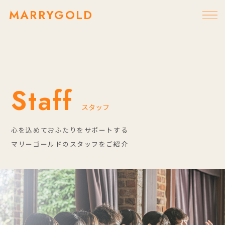
MARRYGOLD
Bridal Fair
ブライダルフェア
マリーゴールドでは
期間限定のフェアや季節のイベントを
定期的に開催しています。
Staff
ぜひこの機会にご来場ください。
スタッフ
心を込めておふたりをサポートする
マリーゴールドのスタッフをご紹介
Ceremony & Party hall
Surprise proposal
サプライズプロポーズ
Naser
ナセール
Sincere
シンシア
ブライダルフェア
Chapel
チャペル
パーティーレポート