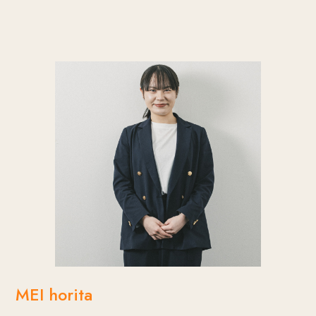
でも、そのひとつひとつが、自分自身や大切な人と
ているようなヒーロー。
向き合う時間になり、これから始まるおふたりの
ゴールに向かって、1つずつ作り上げていくことに
人生に必要な時間だと思っています。
楽しさを感じ、「コツコツと確実に」が彼女の真
の魅力。
MEI horita