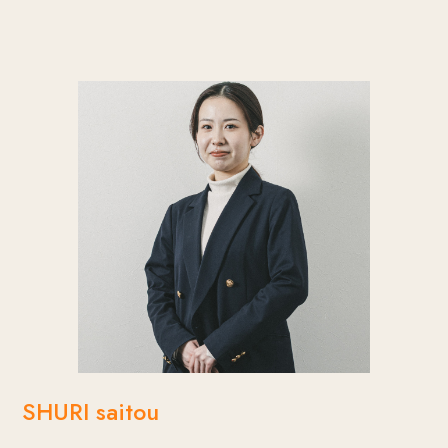
いう思いで日々おふたりらしい結婚式のお手伝い
いで、内に秘めたユーモアさを体現させてくれ
に励んでいます。
る。
話しやすい空気作りや些細な世間話を覚えてくれ
ていること、細やかなところに彼女の魅力が見えて
くる。
SHURI saitou