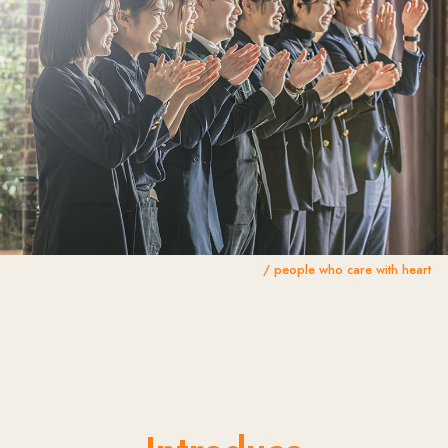
ウェディングプラン
Dress & Wedding item
スタッフ
お知らせ
ドレス
プライバシーポリシー
ヘアアイテム
ウェディングアイテム
Cuisine
お問い合わせ
お料理
MARRYGOLD
Guide
挙式までの流れ
/ people who care with heart
よくあるご質問