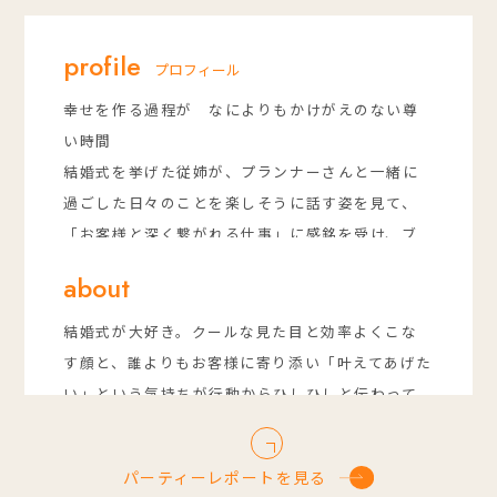
profile
プロフィール
幸せを作る過程が なによりもかけがえのない尊
い時間
結婚式を挙げた従姉が、プランナーさんと一緒に
過ごした日々のことを楽しそうに話す姿を見て、
「お客様と深く繋がれる仕事」に感銘を受け、ブ
ライダル専門学校へ進学。
about
ご縁があり地元の愛媛から熊本へ。おふたりが歩
んできた時間や、これからの未来が、たくさんの
結婚式が大好き。クールな見た目と効率よくこな
笑顔と温かな想いに包まれてカタチになるそんな
す顔と、誰よりもお客様に寄り添い「叶えてあげた
一日をお手伝いできることに、毎回胸がいっぱい
い」という気持ちが行動からひしひしと伝わって
になります。
くる人。
準備の期間は、嬉しいこともあれば、迷ったり、
お客様はもちろん、一緒に結婚式を作り上げる仲
パーティーレポートを見る
悩むもの。
間のこともいつも気にかけ、気づいたら助けられ