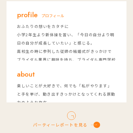
profile
プロフィール
おふたりの想いをカタチに
小学2年生より新体操を習い、「今日の自分より明
日の自分が成長していたい」と感じる。
高校生の時に参列した従姉の結婚式がきっかけで
ブライダル業界に興味を持ち、ブライダル専門学校
へ入学。
about
はじめはヘアメイクを志していたが、新郎新婦様
の1番近くでお手伝いができるウエディングプラン
楽しいことが大好きで、何でも「私がやります」
ナーに夢を持つ。
と手を挙げ、動き出すきっかけとなってくれる原動
“結婚式だから“という概念を取り払い、伝えたい
力のような存在。
想いや表現方法を大切にし、心地よく心に届く伝
「やると決めたことはやり抜く」「やるからには
え方を一緒に創っていきたいです。
妥協をしない」と自分自身に負けず嫌いな性格
パーティーレポートを見る
新郎新婦様の想いやこだわりをとことん伺い、
が、彼女の自信と責任感に表れている。