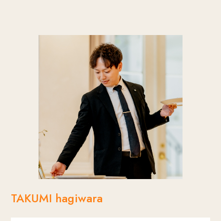
続け、磨き上げてくれる。
からいただく言葉を大切にして、おふたりらしさ
阿蘇の大自然のような温かくて優しい心を持ち、
をお花でも表現できるように追求しております。
難しい要望にも向き合い、とことん付き合ってく
結婚式後もそのお花を見ると、結婚式の幸せな気
れる頼れる存在。
持ちが蘇る「思い出の花」を生み出す人になりた
い。
TAKUMI hagiwara