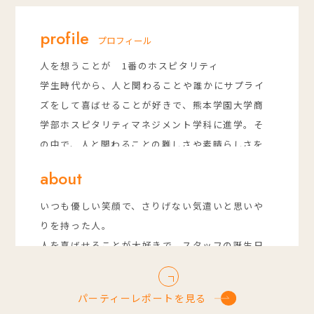
profile
プロフィール
人を想うことが 1番のホスピタリティ
学生時代から、人と関わることや誰かにサプライ
ズをして喜ばせることが好きで、熊本学園大学商
学部ホスピタリティマネジメント学科に進学。そ
の中で、人と関わることの難しさや素晴らしさを
知り、
about
「たくさんの人を喜ばせる人になりたい」という
思いを持ち、ウェディングプランナーとして入
いつも優しい笑顔で、さりげない気遣いと思いや
社。
りを持った人。
結婚式は「おめでとう」と「ありがとう」が飛び
人を喜ばせることが大好きで、スタッフの誕生日
交う、新郎新婦様にとって特別な日。そんな幸せ
はいつも彼女がプロデュース。
の瞬間に立ち会うことができるという喜びを噛み
会場中にプレゼントを仕掛けたり、お菓子のバッ
パーティーレポートを見る
しめ、「想像を超える1日のお手伝いをしたい」と
グを作ったり、手の込んだサプライズが、仲間思